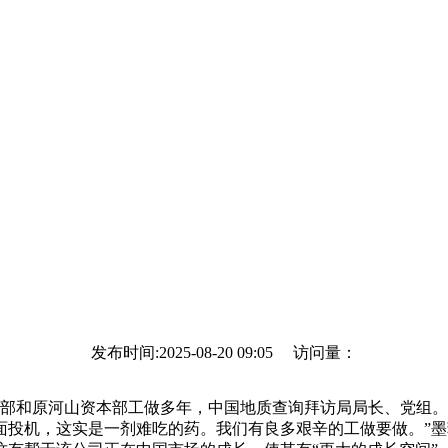
发布时间:2025-08-20 09:05 访问量：
产部和原河山资本部工做多年，中国地质查询拜访局局长、党组
面投机，这实是一剂难吃的药。我们有良多艰辛的工做要做。”